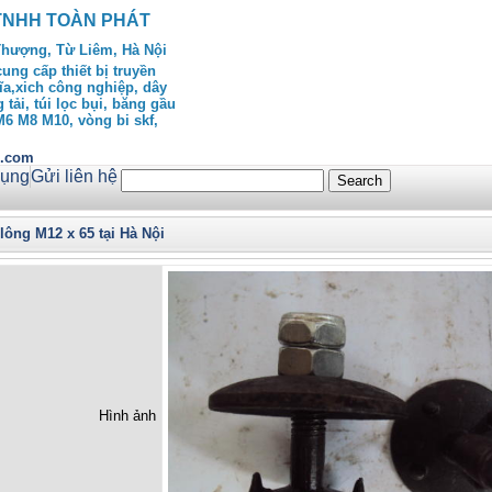
TNHH TOÀN PHÁT
Thượng, Từ Liêm, Hà Nội
ng cấp thiết bị truyền
ĩa,xich công nghiệp, dây
 tải, túi lọc bụi, băng gầu
 M6 M8 M10, vòng bi skf,
h.com
dụng
Gửi liên hệ
lông M12 x 65 tại Hà Nội
Hình ảnh