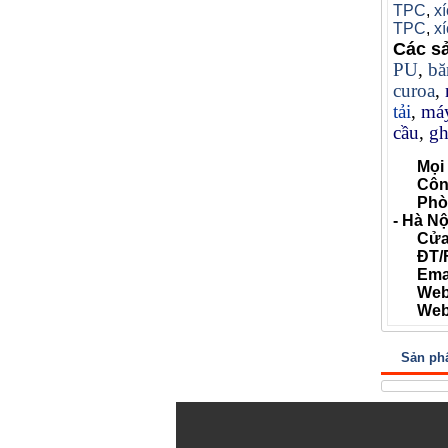
TPC
,
xí
TPC
,
x
Các s
PU
,
bă
curoa
,
tải
,
máy
cầu
,
gh
Mọi 
Công t
Phòng 
- Hà Nộ
Cửa hà
ĐT/Fax
Email
Web
Webs
Sản ph