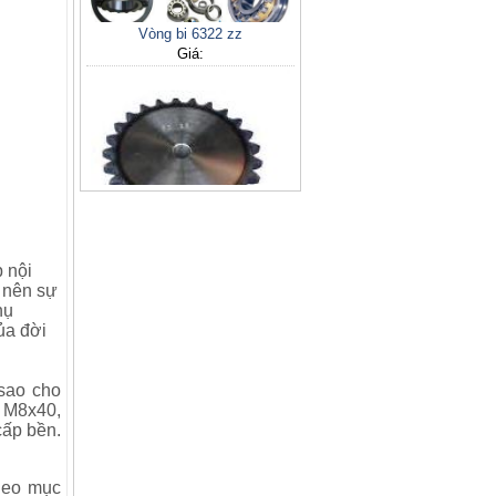
Vòng bi 6322 zz
Giá:
nhông xích 160A
Giá:
liên hệ NV KD
 nội
o nên sự
hụ
của đời
sao cho
 M8x40,
Dây curoa D
ấp bền.
Giá:
heo mục