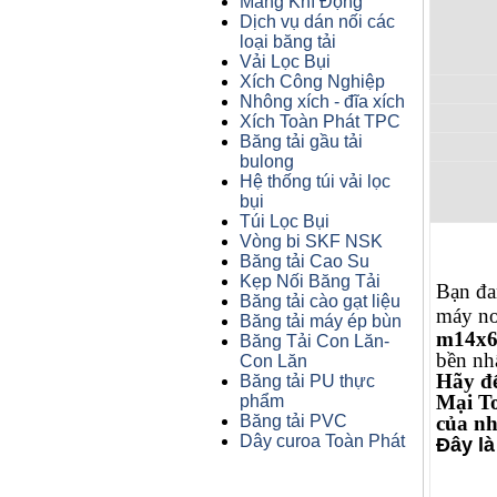
Máng Khí Động
Dịch vụ dán nối các
loại băng tải
Vải Lọc Bụi
Xích Công Nghiệp
Nhông xích - đĩa xích
Xích Toàn Phát TPC
Băng tải gầu tải
bulong
Hệ thống túi vải lọc
bụi
Túi Lọc Bụi
Vòng bi SKF NSK
Băng tải Cao Su
Kẹp Nối Băng Tải
Bạn đa
Băng tải cào gạt liệu
máy nơ
Băng tải máy ép bùn
m14x6
Băng Tải Con Lăn-
bền nh
Con Lăn
Hãy đ
Băng tải PU thực
Mại To
phẩm
Băng tải PVC
của nh
Dây curoa Toàn Phát
Đây là