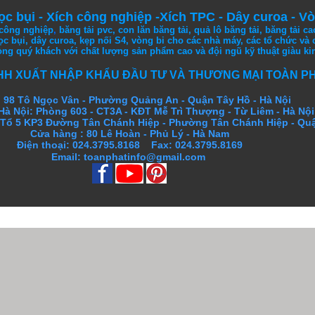
lọc bụi
-
Xích công nghiệp
-
Xích TPC
-
Dây curoa
-
Vò
 công nghiệp
,
băng tải pvc
,
con lăn băng tải
,
quả lô băng tải
,
băng tải ca
lọc bụi
, dây curoa,
kẹp nối S4
, vòng bi
cho các nhà máy, các tổ chức và 
lòng
quý khách
với
chất lượng
sản
phẩm
cao
và đội ngũ kỹ thuật
giàu ki
HH XUẤT NHẬP KHẨU ĐẦU TƯ VÀ THƯƠNG MẠI TOÀN P
 98 Tô Ngọc Vân - Phường Quảng An - Quận Tây Hồ - Hà Nội
Hà Nội: Phòng 603 - CT3A - KĐT Mễ Trì Thượng - Từ Liêm - Hà Nội
- Tổ 5 KP3 Đường Tân Chánh Hiệp - Phường Tân Chánh Hiệp - Qu
Cửa hàng : 80 Lê Hoàn - Phủ Lý - Hà Nam
Điện thoại: 024.3795.8168 Fax: 024.3795.8169
Email: toanphatinfo@gmail.com