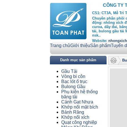
CÔNG TY 
CS1: CT3A, Mễ Trì 
Chuyên phân phối cu
động: nhông xích đ
curoa, dây đai, băng
tải, bulong gầu tải
nsk..
Website:
nhongxic
Trang chủ
Giới thiệu
Sản phẩm
Tuyển 
Danh mục sản phẩm
Bu
Gầu Tải
Vòng bi côn
Bạc lót ổ trục
Bulong Gầu
Phụ kiện hệ thống
băng tải
Cánh Gạt Nhựa
Khớp nối mặt bích
Bánh Răng
Khớp nối xích
Quạt công nghiệp