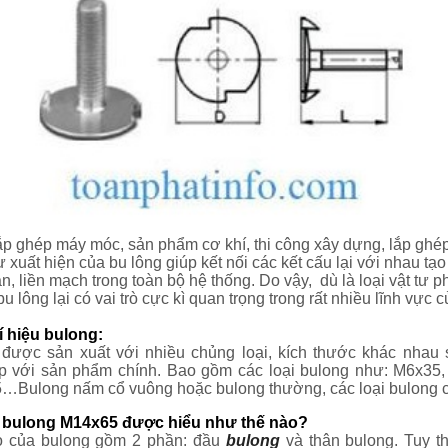
ắp ghép máy móc, sản phẩm cơ khí, thi công xây dựng, lắp ghép
 xuất hiện của bu lông giúp kết nối các kết cấu lại với nhau tạ
àn, liền mạch trong toàn bộ hệ thống. Do vậy, dù là loại vật tư p
u lông lại có vai trò cực kì quan trọng trong rất nhiều lĩnh vực 
í hiệu bulong:
 được sản xuất với nhiều chủng loại, kích thước khác nhau 
p với sản phẩm chính. Bao gồm các loại bulong như: M6x35,
…Bulong nấm cổ vuông hoặc bulong thường, các loại bulong c
u bulong M14x65 được hiểu như thế nào?
o của bulong gồm 2 phần: đầu
bulong
và thân bulong. Tuy t