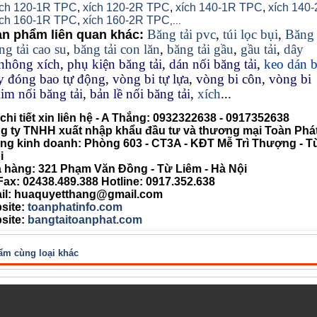
ch 120-1R TPC
,
xích 120-2R TPC
,
xích 140-1R TPC
,
xích 140
ích 160-1R TPC
,
xích 160-2R TPC
,...
Băng tải pvc
,
túi lọc bụi
,
Băng 
ản phẩm liên quan khác:
ng tải cao su
,
băng tải con lăn
,
băng tải gầu
,
gầu tải
,
dây
nhông xích
,
phụ kiện băng tải
,
dán nối băng tải
,
keo dán 
 đóng bao tự động
,
vòng bi tự lựa
,
vòng bi côn
,
vòng bi
im nối băng tải
,
bản lề nối băng tải
,
xích
...
chi tiết xin liên hệ - A Thắng:
0932322638
- 0917352638
y TNHH xuất nhập khẩu đầu tư và thương mại Toàn Phá
kinh doanh: Phòng 603 - CT3A - KĐT Mễ Trì Thượng - T
i
ng: 321 Phạm Văn Đồng - Từ Liêm - Hà Nội
: 02438.489.388 Hotline: 0917.352.638
: huaquyetthang@gmail.com
site:
toanphatinfo.com
ite:
bangtaitoanphat.com
ẩm cùng loại khác