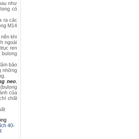
hau như
ulong
có
a ra các
long M14
nên khi
nh ngoài
trục ren
Vòng bi 6301 zz
a bulong
Giá:
…
 đảm bảo
ng những
ng.
ng neo
,
 (bulong
hành của
chí chất
Khóa xích gẩu tải phi 22 bước
hất
70
Giá:
ông
ích 40-
R