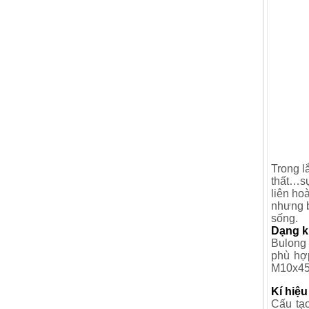
Trong l
thất…sự
liên ho
nhưng b
sống.
Dạng k
Bulong
phù hợ
M10x45
Kí hiệ
Cấu tạ