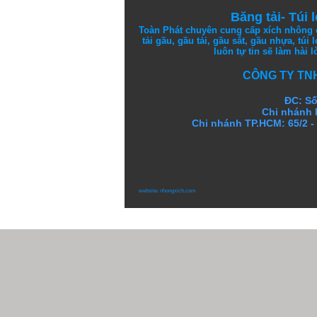
Băng tải
-
Túi 
Toàn Phát chuyên cung cấp
xích nhông
tải gầu
,
gầu tải
,
gầu sắt
, gầu nhựa
,
túi 
luôn
tự tin
sẽ
làm
hài 
CÔNG TY TN
ĐC: Số
Chi nhánh 
Chi nhánh TP.HCM: 65/2 
website:
nhongxich.com