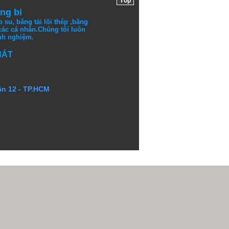
ng bi
o su
,
băng tải lõi thép
,
băng
các cá nhân.
Chúng tôi
luôn
nh nghiệm.
HÁT
Vòng bi 6021 zz
Giá:
ận 12 - TP.HCM
Túi lọc bụi P84
Giá:
Liên hệ: 0932322638