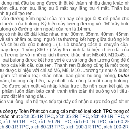
ử dụng mà đầu bulong được thiết kế thành nhiều dạng khác n
ỏm cầu, nón trụ, lăng trụ 6 mặt hay lăng trụ 4 mặt. Thân b
nh trụ để tạo ren.
vào đường kính ngoài của ren hay còn gọi là Φ để phân chi
ch thước của bulong. Ký hiệu này tương đương với “M”.Vậy bu
bulong có đường kính ngoài của ren là 14mm.
ong có nhiều độ dài khác nhau như 30mm, 35mm, 40mm, 45mm 
 về sản phẩm bulong, người ta thường kết hợp giữa đường kí
 và chiều dài của bulong-L ( L- Là khoảng cách di chuyển của 
quay được 1 vòng 360 ◦ ). Vây 65 chính là kí hiệu chiều dài củ
m. Tương tự với những kích thước khác như: M8x40, M10x45
 loại bulong được kết hợp với ê cu và long đen tương ứng để
hợp của kết cấu của ren. Thanh ren Bulong cũng là một tro
t tư được kí hiệu với chỉ số M6, M8, M10 …tương tự như ở bulo
 gồm rất nhiều loại khác nhau bao gồm: bulong mòng,
bulo
nấm, bulong cấp bền, hay ubolt, ula cũng là một dạng bulong
 Do được sản xuất và nhập khẩu trực tiếp nên cam kết giá t
 phẩm luôn đảm bảo cạnh tranh trên toàn thị trường với tiêu 
ược đặt lên hàng đầu.
ch vui lòng liên hệ trực tiếp tại đây để nhận được báo giá tốt n
a công ty Toàn Phát còn cung cấp một số loại
xích TPC
trong c
 khác như:
xích 35-1R TPC
,
xích 35-2R TPC
,
xích 40-1R TPC
,
x
C
,
xích 50-1R TPC
,
xích 50-2R TPC
,
xích 60-1R TPC
,
xích 60-2
ích 80-1R TPC
,
xích 80-2R TPC
,
xích 100-1R TPC
,
xích 100-2R