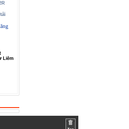
-2R
tải
băng
Bulông M12 x 65 tại Hà Nội
Giá:
t
ừ Liêm
Vòng bi 23036 caw33
Giá: