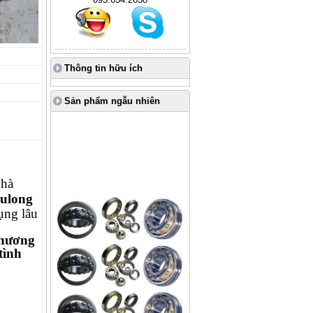
Thông tin hữu ích
Sản phẩm ngẫu nhiên
nhà
ulong
ụng lâu
Thương
tình