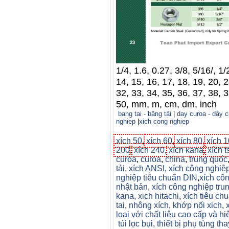
1/4, 1.6, 0.27, 3/8, 5/16/, 1/2
14, 15, 16, 17, 18, 19, 20, 2
32, 33, 34, 35, 36, 37, 38, 3
50, mm, m, cm, dm, inch
bang tai - băng tải
|
day curoa - dây c
nghiep
|
xich cong nghiep
xích 50
,
xích 60
,
xích 80
,
xích 
200
,
xích 240
,
xích kana
,
xích t
curoa
,
curoa
,
china
,
trung quốc
tải
,
xích ANSI
,
xích công nghiệp
nghiệp tiêu chuẩn DIN
,
xích cô
nhật bản
,
xích công nghiệp tru
kana,
xich hitachi
,
xích tiêu ch
tai
,
nhông xích
,
khớp nối xich
,
loại với chất liệu cao cấp và hi
túi lọc bụi
,
thiết bị phụ tùng tha