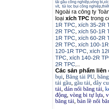
tải gầu công nghiệp
,
vòng bi
,
xíc
vít
,
túi lọc bụi công nghiệp
,
thiế
Ngoài ra công ty Toà
loại
xích TPC
trong c
1R TPC
,
xích 35-2R
2R TPC
,
xích 50-1R
1R TPC
,
xích 60-2R
2R TPC
,
xích 100-1
120-1R TPC
,
xích 1
TPC
,
xích 140-2R T
2R TPC
,...
Các sản phẩm liên
bụi
,
Băng tải PU
,
băng
tải gầu
,
gầu tải
,
dây cu
tải
,
dán nối băng tải
,
k
động
,
vòng bi tự lựa
,
v
băng tải
,
bản lề nối bă