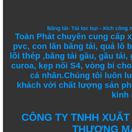
Băng tải
-
Túi lọc bụi
-
Xích công 
Toàn Phát chuyên cung cấp
x
pvc
,
con lăn băng tải
,
quả lô b
lõi thép
,
băng tải gầu
,
gầu tải
,
curoa,
kẹp nối S4
, vòng bi
cho 
cá nhân.
Chúng tôi
luôn l
khách
với
chất lượng
sản
ph
kinh
CÔNG TY TNHH XUẤT
THƯƠNG MẠ