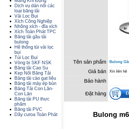
Máng Khí Động
Dịch vụ dán nối các
loại băng tải
Vải Lọc Bụi
Xích Công Nghiệp
Nhông xích - đĩa xích
Xích Toàn Phát TPC
Băng tải gầu tải
bulong
Hệ thống túi vải lọc
bụi
Túi Lọc Bụi
Tên sản phẩm
Bulong Gầu
Vòng bi SKF NSK
Băng tải Cao Su
Giá bán
Xin liên hệ
Kẹp Nối Băng Tải
Băng tải cào gạt liệu
Bảo hành
Băng tải máy ép bùn
Băng Tải Con Lăn-
Đặt hàng
Con Lăn
Băng tải PU thực
phẩm
Băng tải PVC
Bulong m6
Dây curoa Toàn Phát