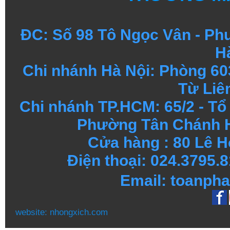
ĐC: Số 98 Tô Ngọc Vân - Ph
H
Chi nhánh Hà Nội: Phòng 60
Từ Liê
Chi nhánh TP.HCM: 65/2 - T
Phường Tân Chánh H
Cửa hàng : 80 Lê H
Điện thoại: 024.3795
Email: toanph
website:
nhongxich.com