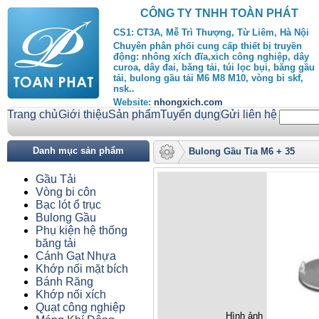
CÔNG TY TNHH TOÀN PHÁT
CS1: CT3A, Mễ Trì Thượng, Từ Liêm, Hà Nội
Chuyên phân phối cung cấp thiết bị truyền
động: nhông xích đĩa,xich công nghiệp, dây
curoa, dây đai, băng tải, túi lọc bụi, băng gầu
tải, bulong gầu tải M6 M8 M10, vòng bi skf,
nsk..
Website:
nhongxich.com
Trang chủ
Giới thiệu
Sản phẩm
Tuyển dụng
Gửi liên hệ
Danh mục sản phẩm
Bulong Gầu Tỉa M6 + 35
Gầu Tải
Vòng bi côn
Bạc lót ổ trục
Bulong Gầu
Phụ kiện hệ thống
băng tải
Cánh Gạt Nhựa
Khớp nối mặt bích
Bánh Răng
Khớp nối xích
Quạt công nghiệp
Hình ảnh