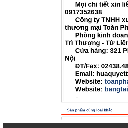
Mọi chi tiết xin l
0917352638
Công ty TNHH xuất
thương mại Toàn Ph
Phòng kinh doanh:
Trì Thượng - Từ Liê
Cửa hàng: 321 Phạ
Nội
ĐT/Fax: 02438.489.
Email: huaquyett
Website:
toanpha
Website:
bangta
.
Sản phẩm cùng loại khác