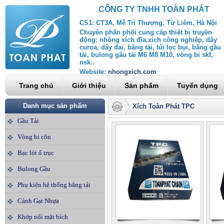
CÔNG TY TNHH TOÀN PHÁT
CS1: CT3A, Mễ Trì Thượng, Từ Liêm, Hà Nội
Chuyên phân phối cung cấp thiết bị truyền
động: nhông xích đĩa,xich công nghiệp, dây
curoa, dây đai, băng tải, túi lọc bụi, băng gầu
tải, bulong gầu tải M6 M8 M10, vòng bi skf,
nsk..
Website:
nhongxich.com
Trang chủ
Giới thiệu
Sản phẩm
Tuyển dụng
Danh mục sản phẩm
Xích Toàn Phát TPC
Gầu Tải
Vòng bi côn
Bạc lót ổ trục
Bulong Gầu
Phụ kiện hệ thống băng tải
Cánh Gạt Nhựa
Khớp nối mặt bích