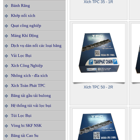
Xích TPC 35 - 1R
Bánh Răng
Khớp nối xích
Quạt công nghiệp
Máng Khí Động
Dịch vụ dán nối các loại băng
tải
Vải Lọc Bụi
Xích Công Nghiệp
Nhông xích - đĩa xích
Xích Toàn Phát TPC
Xích TPC 50 - 2R
Băng tải gầu tải bulong
Hệ thống túi vải lọc bụi
Túi Lọc Bụi
Vòng bi SKF NSK
Băng tải Cao Su