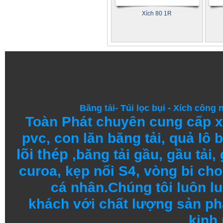
Xích 80 1R
Băng tải
-
Túi lọc bụi
-
Xích công 
Toàn Phát chuyên cung cấp
x
pvc
,
con lăn băng tải
,
quả lô b
lõi thép
,
băng tải gầu
,
gầu tải
,
curoa,
kẹp nối S4
, vòng bi
cho 
cá nhân.
Chúng tôi
luôn l
khách
với
chất lượng
sản
ph
kinh