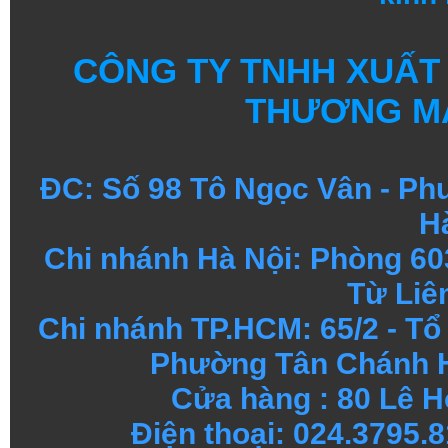
CÔNG TY TNHH XUẤT
THƯƠNG MẠ
ĐC: Số 98 Tô Ngọc Vân - Ph
H
Chi nhánh Hà Nội: Phòng 60
Từ Liê
Chi nhánh TP.HCM: 65/2 - T
Phường Tân Chánh H
Cửa hàng : 80 Lê H
Điện thoại: 024.3795