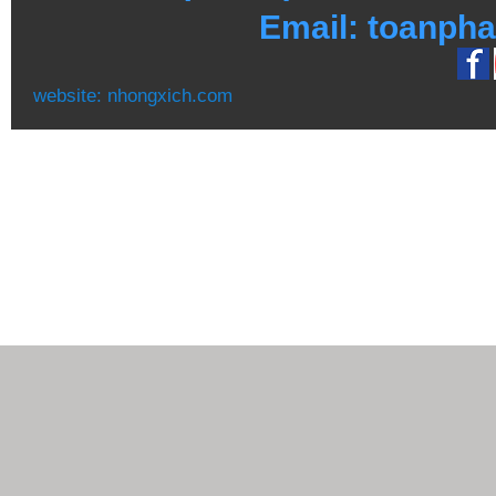
Email: toanph
website:
nhongxich.com