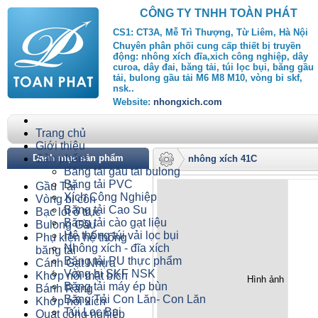
CÔNG TY TNHH TOÀN PHÁT
CS1: CT3A, Mễ Trì Thượng, Từ Liêm, Hà Nội
Chuyên phân phối cung cấp thiết bị truyền
động: nhông xích đĩa,xich công nghiệp, dây
curoa, dây đai, băng tải, túi lọc bụi, băng gầu
tải, bulong gầu tải M6 M8 M10, vòng bi skf,
nsk..
Website:
nhongxich.com
Trang chủ
Giới thiệu
Danh mục sản phẩm
Sản phẩm
nhông xích 41C
Băng tải gầu tải bulong
Băng tải PVC
Gầu Tải
Xích Công Nghiệp
Vòng bi côn
Băng tải Cao Su
Bạc lót ổ trục
Băng tải cào gạt liệu
Bulong Gầu
Hệ thống túi vải lọc bụi
Phụ kiện hệ thống
Nhông xích - đĩa xích
băng tải
Băng tải PU thực phẩm
Cánh Gạt Nhựa
Vòng bi SKF NSK
Khớp nối mặt bích
Hình ảnh
Băng tải máy ép bùn
Bánh Răng
Băng Tải Con Lăn- Con Lăn
Khớp nối xích
Túi Lọc Bụi
Quạt công nghiệp