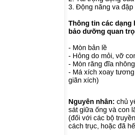
3. Động năng va đập
Thông tin các dạng 
bảo dưỡng quan trọ
- Mòn bản lề
- Hỏng do mỏi, vỡ co
- Mòn răng đĩa nhông
- Má xích xoay tương
giãn xích)
Nguyên nhân:
chủ yế
sát giữa ống và con lă
(đối với các bộ truy
cách trục, hoặc đã hế