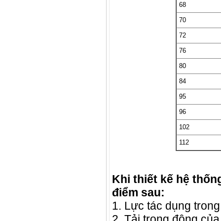
68
70
72
76
80
84
95
96
102
112
Khi thiết kế hệ thốn
điểm sau:
1. Lực
tác dụng trong
2. Tải trọng động củ