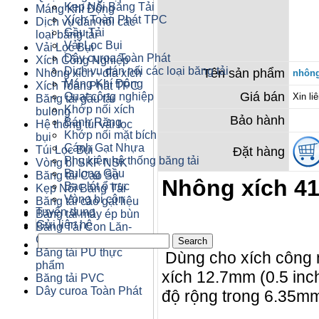
Kẹp Nối Băng Tải
Máng Khí Động
Xích Toàn Phát TPC
Dịch vụ dán nối các
Gầu Tải
loại băng tải
Vải Lọc Bụi
Vải Lọc Bụi
Dây curoa Toàn Phát
Xích Công Nghiệp
Dịch vụ dán nối các loại băng tải
Tên sản phẩm
Nhông xích - đĩa xích
nhông
Máng Khí Động
Xích Toàn Phát TPC
Giá bán
Quạt công nghiệp
Xin li
Băng tải gầu tải
Khớp nối xích
bulong
Bảo hành
Bánh Răng
Hệ thống túi vải lọc
Khớp nối mặt bích
bụi
Cánh Gạt Nhựa
Túi Lọc Bụi
Đặt hàng
Phụ kiện hệ thống băng tải
Vòng bi SKF NSK
Bulong Gầu
Băng tải Cao Su
Nhông xích 4
Bạc lót ổ trục
Kẹp Nối Băng Tải
Vòng bi côn
Băng tải cào gạt liệu
Tuyển dụng
Băng tải máy ép bùn
Gửi liên hệ
Băng Tải Con Lăn-
Con Lăn
Băng tải PU thực
Dùng cho xích công n
phẩm
xích 12.7mm (0.5 inc
Băng tải PVC
Dây curoa Toàn Phát
độ rộng trong 6.35m