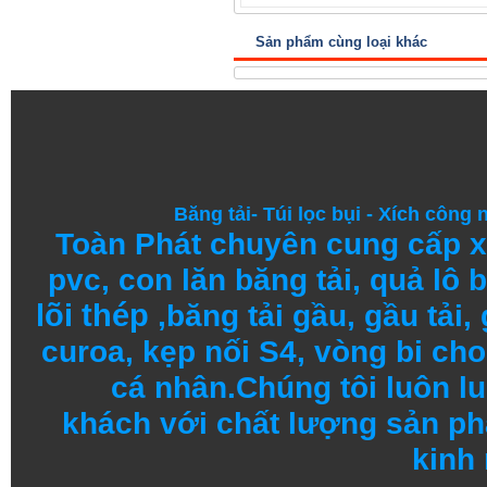
Sản phẩm cùng loại khác
Băng tải
-
Túi lọc bụi
-
Xích công 
Toàn Phát chuyên cung cấp
x
pvc
,
con lăn băng tải
,
quả lô b
lõi thép
,
băng tải gầu
,
gầu tải
,
curoa,
kẹp nối S4
, vòng bi
cho 
cá nhân.
Chúng tôi
luôn l
khách
với
chất lượng
sản
ph
kinh