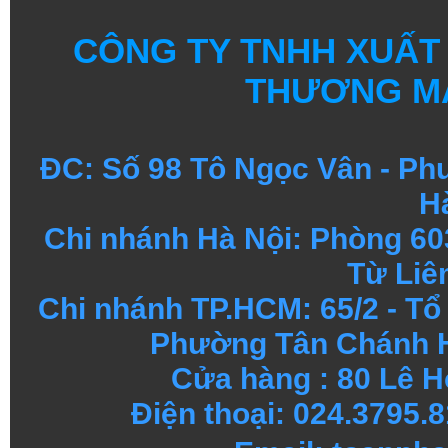
CÔNG TY TNHH XUẤT
THƯƠNG MẠ
ĐC: Số 98 Tô Ngọc Vân - Ph
H
Chi nhánh Hà Nội: Phòng 60
Từ Liê
Chi nhánh TP.HCM: 65/2 - T
Phường Tân Chánh H
Cửa hàng : 80 Lê H
Điện thoại: 024.3795