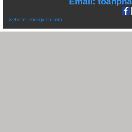
Email: toanph
website:
nhongxich.com