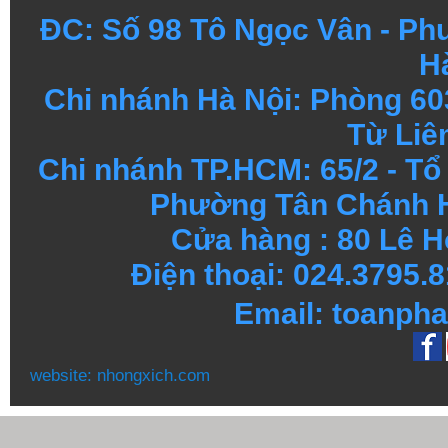
ĐC: Số 98 Tô Ngọc Vân - Ph
H
Chi nhánh Hà Nội: Phòng 60
Từ Liê
Chi nhánh TP.HCM: 65/2 - T
Phường Tân Chánh H
Cửa hàng : 80 Lê H
Điện thoại: 024.3795
Email: toanph
website:
nhongxich.com