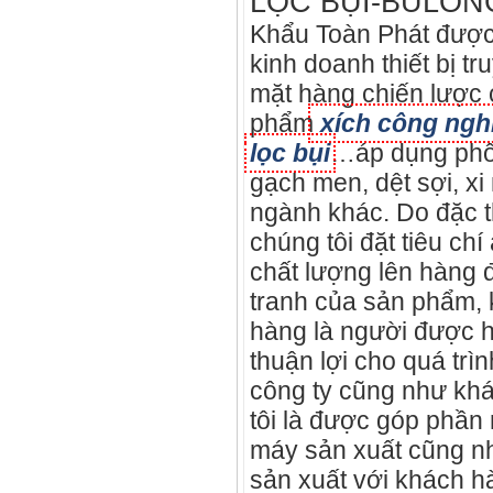
LỌC BỤI-BULON
Khẩu Toàn Phát được 
kinh doanh thiết bị
tr
mặt hàng chiến lược 
phẩm
xích công nghi
lọc bụi
…áp dụng phổ 
gạch men, dệt sợi, x
ngành khác. Do đặc 
chúng tôi đặt tiêu chí
chất lượng lên hàng đ
tranh của sản phẩm,
hàng là người được h
thuận lợi cho quá trì
công ty cũng như kh
tôi là được góp phần 
máy sản xuất cũng n
sản xuất với khách h