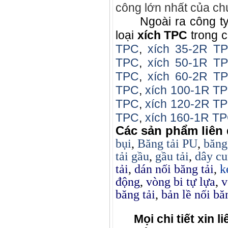
công lớn nhất của chú
Ngoài ra công t
loại
xích TPC
trong 
TPC
,
xích 35-2R T
TPC
,
xích 50-1R T
TPC
,
xích 60-2R T
TPC
,
xích 100-1R T
TPC
,
xích 120-2R T
TPC
,
xích 160-1R T
Các sản phẩm liên
bụi
,
Băng tải PU
,
băng
tải gầu
,
gầu tải
,
dây cu
tải
,
dán nối băng tải
,
k
động
,
vòng bi tự lựa
,
v
băng tải
,
bản lề nối bă
Mọi chi tiết xin l