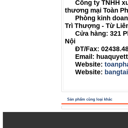
Công ty TNHH xuất
thương mại Toàn Ph
Phòng kinh doanh:
Trì Thượng - Từ Liê
Cửa hàng: 321 Phạ
Nội
ĐT/Fax: 02438.48
Email: huaquyett
Website:
toanpha
Website:
bangta
Sản phẩm cùng loại khác