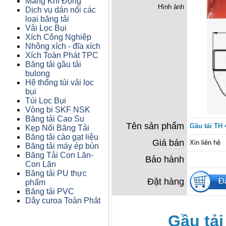
Máng Khí Động
Hình ảnh
Dịch vụ dán nối các
loại băng tải
Vải Lọc Bụi
Xích Công Nghiệp
Nhông xích - đĩa xích
Xích Toàn Phát TPC
Băng tải gầu tải
bulong
Hệ thống túi vải lọc
bụi
Túi Lọc Bụi
Vòng bi SKF NSK
Băng tải Cao Su
Tên sản phẩm
Gầu tải TH 
Kẹp Nối Băng Tải
Băng tải cào gạt liệu
Giá bán
Xin liên hệ
Băng tải máy ép bùn
Băng Tải Con Lăn-
Bảo hành
Con Lăn
Băng tải PU thực
Đặt hàng
phẩm
Băng tải PVC
Dây curoa Toàn Phát
Gầu tải