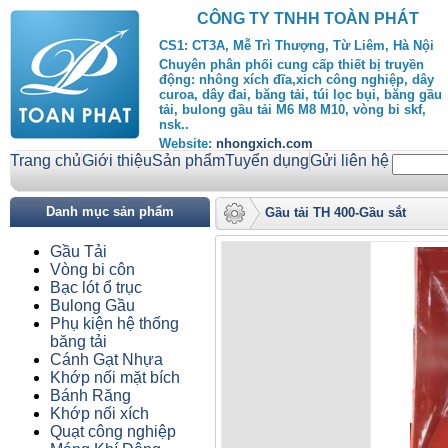
CÔNG TY TNHH TOÀN PHÁT
CS1: CT3A, Mễ Trì Thượng, Từ Liêm, Hà Nội
Chuyên phân phối cung cấp thiết bị truyền
động: nhông xích đĩa,xich công nghiệp, dây
curoa, dây đai, băng tải, túi lọc bụi, băng gầu
tải, bulong gầu tải M6 M8 M10, vòng bi skf,
nsk..
Website:
nhongxich.com
Trang chủ
Giới thiệu
Sản phẩm
Tuyển dụng
Gửi liên hệ
Danh mục sản phẩm
Gầu tải TH 400-Gầu sắt
Gầu Tải
Vòng bi côn
Bạc lót ổ trục
Bulong Gầu
Phụ kiện hệ thống
băng tải
Cánh Gạt Nhựa
Khớp nối mặt bích
Bánh Răng
Khớp nối xích
Quạt công nghiệp