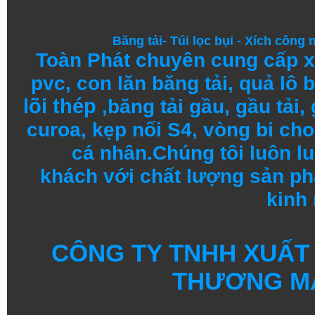
Băng tải
-
Túi lọc bụi
-
Xích công 
Toàn Phát chuyên cung cấp
x
pvc
,
con lăn băng tải
,
quả lô b
lõi thép
,
băng tải gầu
,
gầu tải
,
curoa,
kẹp nối S4
, vòng bi
cho 
cá nhân.
Chúng tôi
luôn l
khách
với
chất lượng
sản
ph
kinh
CÔNG TY TNHH XUẤT
THƯƠNG MẠ