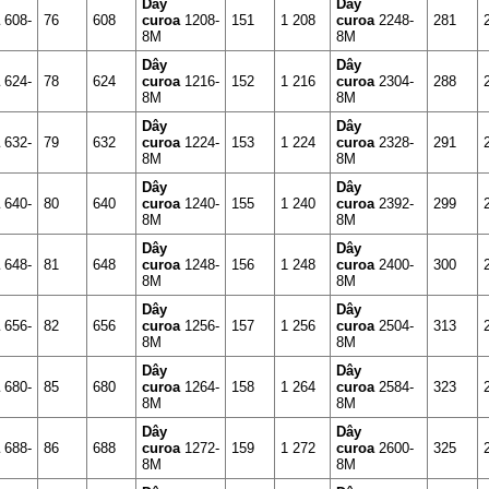
Dây
Dây
a
608-
76
608
curoa
1208-
151
1 208
curoa
2248-
281
8M
8M
Dây
Dây
a
624-
78
624
curoa
1216-
152
1 216
curoa
2304-
288
8M
8M
Dây
Dây
a
632-
79
632
curoa
1224-
153
1 224
curoa
2328-
291
8M
8M
Dây
Dây
a
640-
80
640
curoa
1240-
155
1 240
curoa
2392-
299
8M
8M
Dây
Dây
a
648-
81
648
curoa
1248-
156
1 248
curoa
2400-
300
8M
8M
Dây
Dây
a
656-
82
656
curoa
1256-
157
1 256
curoa
2504-
313
8M
8M
Dây
Dây
a
680-
85
680
curoa
1264-
158
1 264
curoa
2584-
323
8M
8M
Dây
Dây
a
688-
86
688
curoa
1272-
159
1 272
curoa
2600-
325
8M
8M