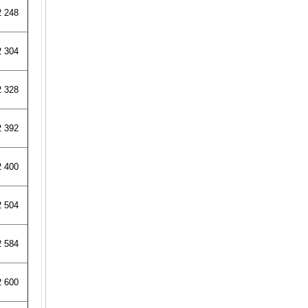
Túi Lọc Bụi Toàn Phát
2 248
Giá:
2 304
2 328
2 392
Gầu tải múc cát giá rẻ tại Hà
2 400
Nội
Giá:
2 504
2 584
2 600
Gầu tải - Gầu tải nhựa