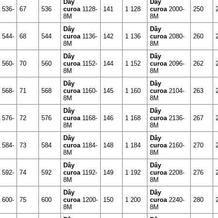
Dây
Dây
a
536-
67
536
curoa
1128-
141
1 128
curoa
2000-
250
8M
8M
Dây
Dây
a
544-
68
544
curoa
1136-
142
1 136
curoa
2080-
260
8M
8M
Dây
Dây
a
560-
70
560
curoa
1152-
144
1 152
curoa
2096-
262
8M
8M
Dây
Dây
a
568-
71
568
curoa
1160-
145
1 160
curoa
2104-
263
8M
8M
Dây
Dây
a
576-
72
576
curoa
1168-
146
1 168
curoa
2136-
267
8M
8M
Dây
Dây
a
584-
73
584
curoa
1184-
148
1 184
curoa
2160-
270
8M
8M
Dây
Dây
a
592-
74
592
curoa
1192-
149
1 192
curoa
2208-
276
8M
8M
Dây
Dây
a
600-
75
600
curoa
1200-
150
1 200
curoa
2240-
280
8M
8M