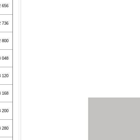
Giá:
2 656
2 736
2 800
Bánh rưng xích 50B
3 048
Giá:
3 120
3 168
3 200
3 280