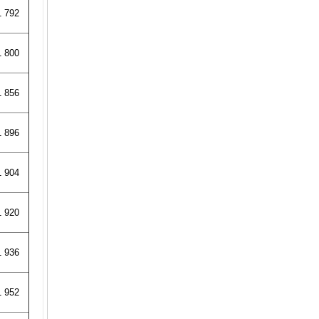
1 792
nhông xích 60A
Giá:
liên hệ NV KD
1 800
1 856
1 896
1 904
Vòng bi 6010 zz
Giá:
1 920
1 936
1 952