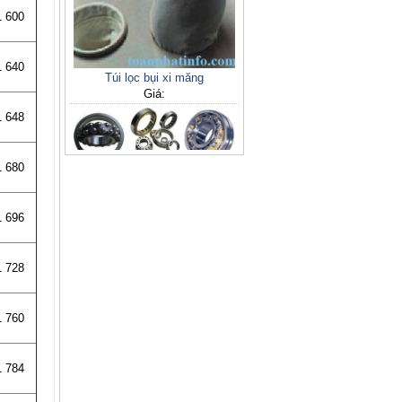
1 600
Túi lọc bụi xi măng
1 640
Giá:
1 648
1 680
1 696
Vòng bi 22311 ca
1 728
Giá:
1 760
1 784