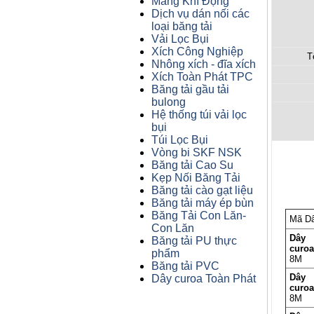
Máng Khí Động
Dịch vụ dán nối các
loại băng tải
Vải Lọc Bụi
Xích Công Nghiệp
T
Nhông xích - đĩa xích
Xích Toàn Phát TPC
Băng tải gầu tải
bulong
Hệ thống túi vải lọc
bụi
Túi Lọc Bụi
Vòng bi SKF NSK
Băng tải Cao Su
Kẹp Nối Băng Tải
Băng tải cào gạt liệu
Băng tải máy ép bùn
Băng Tải Con Lăn-
Mã D
Con Lăn
Dây
Băng tải PU thực
curo
phẩm
8M
Băng tải PVC
Dây
Dây curoa Toàn Phát
curo
8M