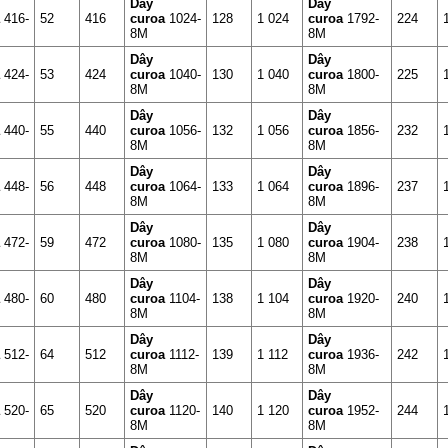
Dây
Dây
a
416-
52
416
curoa
1024-
128
1 024
curoa
1792-
224
8M
8M
Dây
Dây
a
424-
53
424
curoa
1040-
130
1 040
curoa
1800-
225
8M
8M
Dây
Dây
a
440-
55
440
curoa
1056-
132
1 056
curoa
1856-
232
8M
8M
Dây
Dây
a
448-
56
448
curoa
1064-
133
1 064
curoa
1896-
237
8M
8M
Dây
Dây
a
472-
59
472
curoa
1080-
135
1 080
curoa
1904-
238
8M
8M
Dây
Dây
a
480-
60
480
curoa
1104-
138
1 104
curoa
1920-
240
8M
8M
Dây
Dây
a
512-
64
512
curoa
1112-
139
1 112
curoa
1936-
242
8M
8M
Dây
Dây
a
520-
65
520
curoa
1120-
140
1 120
curoa
1952-
244
8M
8M