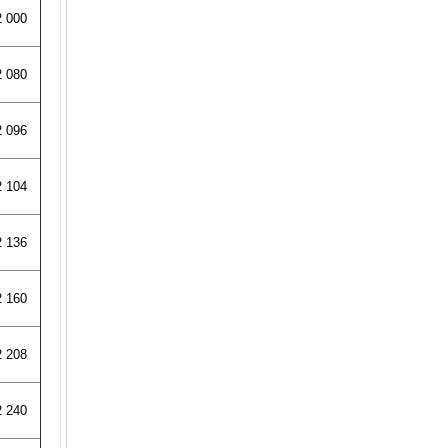
2 000
Vòng bi bạc bơm thuỷ lực
Giá:
2 080
2 096
2 104
2 136
Vòng bi 6004 zz
Giá:
2 160
2 208
2 240