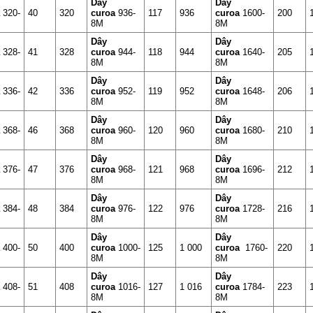
Dây
Dây
a
320-
40
320
curoa
936-
117
936
curoa
1600-
200
8M
8M
Dây
Dây
a
328-
41
328
curoa
944-
118
944
curoa
1640-
205
8M
8M
Dây
Dây
a
336-
42
336
curoa
952-
119
952
curoa
1648-
206
8M
8M
Dây
Dây
a
368-
46
368
curoa
960-
120
960
curoa
1680-
210
8M
8M
Dây
Dây
a
376-
47
376
curoa
968-
121
968
curoa
1696-
212
8M
8M
Dây
Dây
a
384-
48
384
curoa
976-
122
976
curoa
1728-
216
8M
8M
Dây
Dây
a
400-
50
400
curoa
1000-
125
1 000
curoa
1760-
220
8M
8M
Dây
Dây
a
408-
51
408
curoa
1016-
127
1 016
curoa
1784-
223
8M
8M