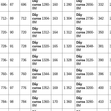
Dây
Dây
a
696-
87
696
curoa
1280-
160
1 280
curoa
2656-
332
8M
8M
Dây
Dây
a
712-
89
712
curoa
1304-
163
1 304
curoa
2736-
342
8M
8M
Dây
Dây
a
720-
90
720
curoa
1312-
164
1 312
curoa
2800-
350
8M
8M
Dây
Dây
a
728-
91
728
curoa
1320-
165
1 320
curoa
3048-
381
8M
8M
Dây
Dây
a
736-
92
736
curoa
1328-
166
1 328
curoa
3120-
390
8M
8M
Dây
Dây
a
760-
95
760
curoa
1344-
168
1 344
curoa
3168-
396
8M
8M
Dây
Dây
a
776-
97
776
curoa
1352-
169
1 352
curoa
3200-
400
8M
8M
Dây
Dây
a
784-
98
784
curoa
1360-
170
1 360
curoa
3280-
410
8M
8M