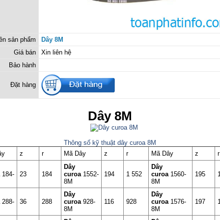
ên sản phẩm
Dây 8M
Giá bán
Xin liên hệ
Bảo hành
Đặt hàng
Dây 8M
Thông số kỹ thuật dây curoa 8M
ây
z
r
Mã Dây
z
r
Mã Dây
z
r
Dây
Dây
a
184-
23
184
curoa
1552-
194
1 552
curoa
1560-
195
8M
8M
Dây
Dây
a
288-
36
288
curoa
928-
116
928
curoa
1576-
197
8M
8M