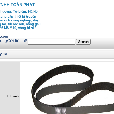
TNHH TOÀN PHÁT
Thượng, Từ Liêm, Hà Nội
ng cấp thiết bị truyền
ĩa,xich công nghiệp, dây
 tải, túi lọc bụi, băng gầu
 M6 M8 M10, vòng bi skf,
h.com
dụng
Gửi liên hệ
y 8M
Hình ảnh