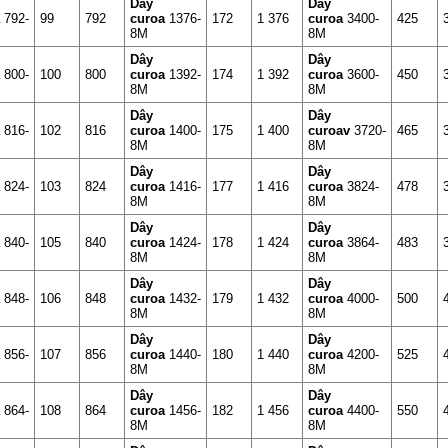
Dây
Dây
a
792-
99
792
curoa
1376-
172
1 376
curoa
3400-
425
8M
8M
Dây
Dây
a
800-
100
800
curoa
1392-
174
1 392
curoa
3600-
450
8M
8M
Dây
Dây
a
816-
102
816
curoa
1400-
175
1 400
curoav
3720-
465
8M
8M
Dây
Dây
a
824-
103
824
curoa
1416-
177
1 416
curoa
3824-
478
8M
8M
Dây
Dây
a
840-
105
840
curoa
1424-
178
1 424
curoa
3864-
483
8M
8M
Dây
Dây
a
848-
106
848
curoa
1432-
179
1 432
curoa
4000-
500
8M
8M
Dây
Dây
a
856-
107
856
curoa
1440-
180
1 440
curoa
4200-
525
8M
8M
Dây
Dây
a
864-
108
864
curoa
1456-
182
1 456
curoa
4400-
550
8M
8M