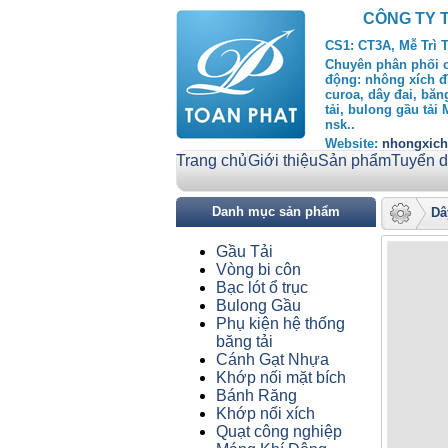
CÔNG TY 
CS1: CT3A, Mễ Trì 
Chuyên phân phối cu
động: nhông xích đ
curoa, dây đai, băng
tải, bulong gầu tải
nsk..
Website:
nhongxic
Trang chủ
Giới thiệu
Sản phẩm
Tuyển 
Danh mục sản phẩm
Dâ
Gầu Tải
Vòng bi côn
Bạc lót ổ trục
Bulong Gầu
Phụ kiện hệ thống
băng tải
Cánh Gạt Nhựa
Khớp nối mặt bích
Bánh Răng
Khớp nối xích
Quạt công nghiệp