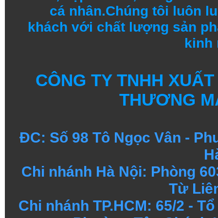
cá nhân.
Chúng tôi
luôn l
khách
với
chất lượng
sản
ph
kinh
CÔNG TY TNHH XUẤT
THƯƠNG MẠ
ĐC: Số 98 Tô Ngọc Vân - Ph
H
Chi nhánh Hà Nội: Phòng 60
Từ Liê
Chi nhánh TP.HCM: 65/2 - T