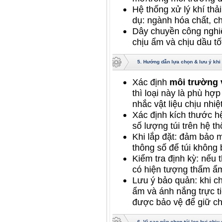
Hệ thống xử lý khí thả
dụ: ngành hóa chất, c
Dây chuyền công nghiệ
chịu ẩm và chịu dầu tốt
5. Hướng dẫn lựa chọn & lưu ý khi
Xác định
môi trường 
thì loại này là phù hợ
nhắc vật liệu chịu nhiệ
Xác định kích thước hệ
số lượng túi trên hệ th
Khi lắp đặt: đảm bảo 
thông số để túi không 
Kiểm tra định kỳ: nếu 
có hiện tượng thấm ẩm
Lưu ý bảo quản: khi c
ẩm và ánh nắng trực ti
được bảo vệ để giữ ch
6. Vì sao nên chọn túi lọc bụi chị