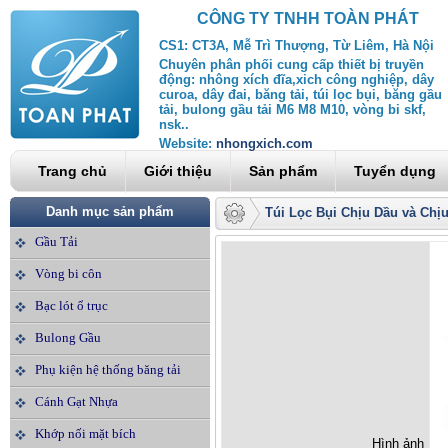
CÔNG TY TNHH TOÀN PHÁT
CS1: CT3A, Mễ Trì Thượng, Từ Liêm, Hà Nội
Chuyên phân phối cung cấp thiết bị truyền
động: nhông xích đĩa,xich công nghiệp, dây
curoa, dây đai, băng tải, túi lọc bụi, băng gầu
tải, bulong gầu tải M6 M8 M10, vòng bi skf,
nsk..
Website:
nhongxich.com
Trang chủ
Giới thiệu
Sản phẩm
Tuyển dụng
Danh mục sản phẩm
Túi Lọc Bụi Chịu Dầu và Chị
Gầu Tải
Vòng bi côn
Bạc lót ổ trục
Bulong Gầu
Phụ kiện hệ thống băng tải
Cánh Gạt Nhựa
Khớp nối mặt bích
Hình ảnh