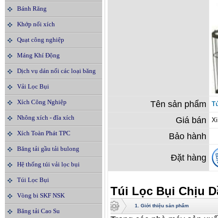
Bánh Răng
Khớp nối xích
Quạt công nghiệp
Máng Khí Động
Dịch vụ dán nối các loại băng
tải
Vải Lọc Bụi
Xích Công Nghiệp
Tên sản phẩm
T
Nhông xích - đĩa xích
Giá bán
Xi
Xích Toàn Phát TPC
Bảo hành
Băng tải gầu tải bulong
Đặt hàng
Hệ thống túi vải lọc bụi
Túi Lọc Bụi
Túi Lọc Bụi Chịu 
Vòng bi SKF NSK
1. Giới thiệu sản phẩm
Băng tải Cao Su