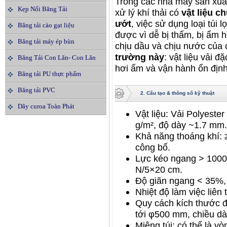
Trong các nhà máy sản xuấ
Kẹp Nối Băng Tải
xử lý khí thải có
vật liệu 
ướt
, việc sử dụng loại túi
Băng tải cào gạt liệu
được vì dễ bị thấm, bị ẩm 
Băng tải máy ép bùn
chịu dầu và chịu nước của 
trường này
: vật liệu vải 
Băng Tải Con Lăn- Con Lăn
hơi ẩm và vận hành ổn định
Băng tải PU thực phẩm
Băng tải PVC
2. Cấu tạo & thông số kỹ thuật
Dây curoa Toàn Phát
Vật liệu: Vải Polyeste
g/m², độ dày ~1.7 mm.
Khả năng thoáng khí: ≥
công bố.
Lực kéo ngang > 1000
N/5×20 cm.
Độ giãn ngang < 35%,
Nhiệt độ làm việc liên
Quy cách kích thước 
tới φ500 mm, chiều dài
Miệng túi: có thể là vò