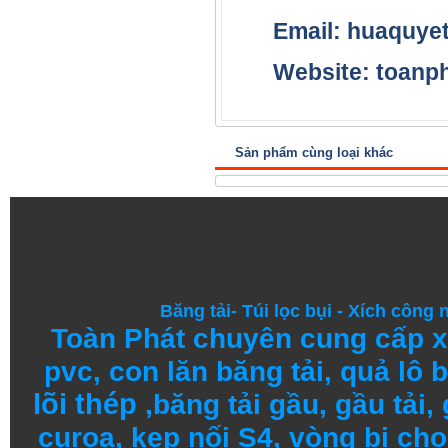
Email: huaquyet
Website:
toanph
Sản phẩm cùng loại khác
Băng tải
-
Túi lọc bụi
-
Xích công 
Toàn Phát chuyên cung cấp
x
pvc
,
con lăn băng tải
,
quả lô b
lõi thép
,
băng tải gầu
,
gầu tải
,
curoa,
kẹp nối S4
, vòng bi
cho 